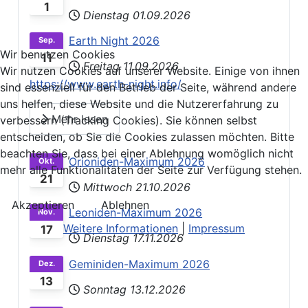
1
Dienstag 01.09.2026
Earth Night 2026
Sep.
Wir benutzen Cookies
11
Freitag 11.09.2026
Wir nutzen Cookies auf unserer Website. Einige von ihnen
https://www.earth-night.info/
sind essenziell für den Betrieb der Seite, während andere
uns helfen, diese Website und die Nutzererfahrung zu
Mehr lesen
verbessern (Tracking Cookies). Sie können selbst
entscheiden, ob Sie die Cookies zulassen möchten. Bitte
beachten Sie, dass bei einer Ablehnung womöglich nicht
Orioniden-Maximum 2026
Okt.
mehr alle Funktionalitäten der Seite zur Verfügung stehen.
21
Mittwoch 21.10.2026
Akzeptieren
Ablehnen
Leoniden-Maximum 2026
Nov.
Weitere Informationen
|
Impressum
17
Dienstag 17.11.2026
Geminiden-Maximum 2026
Dez.
13
Sonntag 13.12.2026