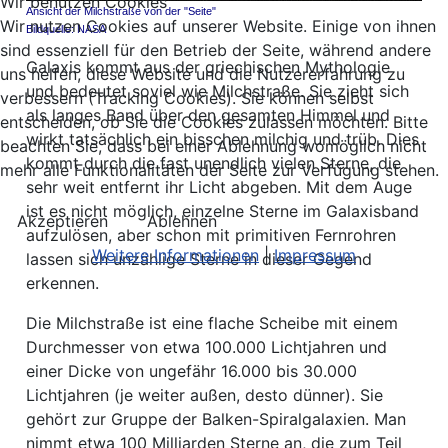
Wir benutzen Cookies
Ansicht der Milchstraße von der "Seite"
Wir nutzen Cookies auf unserer Website. Einige von ihnen
Bildquelle: NASA
sind essenziell für den Betrieb der Seite, während andere
Galaxis kommt aus der griechischen Mythologie
uns helfen, diese Website und die Nutzererfahrung zu
und bedeutet soviel wie Milchstraße. Sie zieht sich
verbessern (Tracking Cookies). Sie können selbst
als langes Band über den gesamten Himmel und
entscheiden, ob Sie die Cookies zulassen möchten. Bitte
wirkt tatsächlich ein bisschen milchig und trüb. Dies
beachten Sie, dass bei einer Ablehnung womöglich nicht
kommt durch die fast unendlich vielen Sterne, die
mehr alle Funktionalitäten der Seite zur Verfügung stehen.
sehr weit entfernt ihr Licht abgeben. Mit dem Auge
ist es nicht möglich, einzelne Sterne im Galaxisband
Akzeptieren
Ablehnen
aufzulösen, aber schon mit primitiven Fernrohren
Weitere Informationen
|
Impressum
lassen sich unzählige Sterne in dieser Gegend
erkennen.
Die Milchstraße ist eine flache Scheibe mit einem
Durchmesser von etwa 100.000 Lichtjahren und
einer Dicke von ungefähr 16.000 bis 30.000
Lichtjahren (je weiter außen, desto dünner). Sie
gehört zur Gruppe der Balken-Spiralgalaxien. Man
nimmt etwa 100 Milliarden Sterne an, die zum Teil