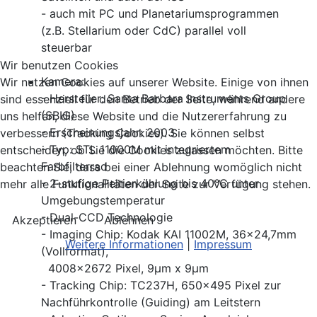
- auch mit PC und Planetariumsprogrammen
(z.B. Stellarium oder CdC) parallel voll
steuerbar
Wir benutzen Cookies
Kamera:
Wir nutzen Cookies auf unserer Website. Einige von ihnen
- Hersteller: Santa Barbara Instruments Group
sind essenziell für den Betrieb der Seite, während andere
(SBIG)
uns helfen, diese Website und die Nutzererfahrung zu
- Erscheinungsjahr: 2003
verbessern (Tracking Cookies). Sie können selbst
- Typ: STL 11000M mit integriertem
entscheiden, ob Sie die Cookies zulassen möchten. Bitte
Farbfilterrad
beachten Sie, dass bei einer Ablehnung womöglich nicht
- 2-stufige Peltierkühlung bis 40°C unter
mehr alle Funktionalitäten der Seite zur Verfügung stehen.
Umgebungstemperatur
- Dual-CCD Technologie
Akzeptieren
Ablehnen
- Imaging Chip: Kodak KAI 11002M, 36x24,7mm
Weitere Informationen
|
Impressum
(Vollformat),
4008x2672 Pixel, 9μm x 9μm
- Tracking Chip: TC237H, 650x495 Pixel zur
Nachführkontrolle (Guiding) am Leitstern