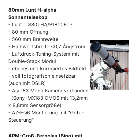
80mm Lunt H-alpha
Sonnenteleskop
- Lunt "LS80THA/B1800FTPT"
- 80 mm Öffnung
- 560 mm Brennweite
- Halbwertsbreite <0,7 Ångström
- Luftdruck-Tuning-System mit
Double-Stack Modul
- ebenes und korrigiertes Bildfeld
- voll fotografisch einsetzbar
(auch mit DSLR)
- Asi 183 Mono Kamera vorhanden
(Sony IMX183 CMOS mit 13,2mm
x 8,8mm Sensorgröße)
- AZ-EQ6 Montierung mit "Goto-
Steuerung"
APM-Groß-Fernglas (Bino) mit