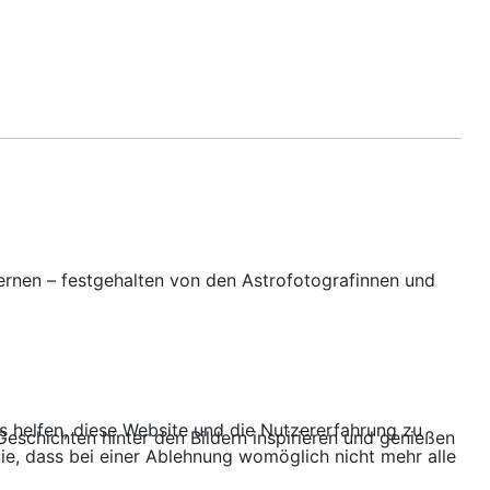
rnen – festgehalten von den Astrofotografinnen und
ns helfen, diese Website und die Nutzererfahrung zu
eschichten hinter den Bildern inspirieren und genießen
ie, dass bei einer Ablehnung womöglich nicht mehr alle