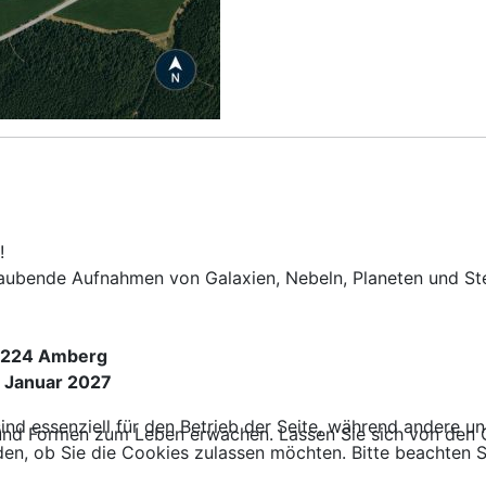
!
ubende Aufnahmen von Galaxien, Nebeln, Planeten und Ste
92224 Amberg
. Januar 2027
ind essenziell für den Betrieb der Seite, während andere u
 und Formen zum Leben erwachen. Lassen Sie sich von den G
den, ob Sie die Cookies zulassen möchten. Bitte beachten S