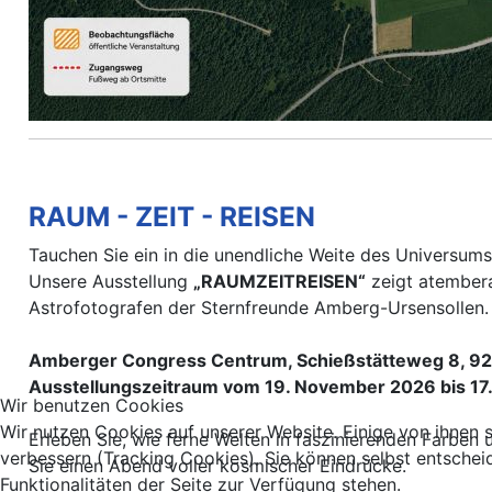
RAUM - ZEIT - REISEN
Tauchen Sie ein in die unendliche Weite des Universums
Unsere Ausstellung
„RAUMZEITREISEN“
zeigt atembera
Astrofotografen der Sternfreunde Amberg-Ursensollen.
Amberger Congress Centrum, Schießstätteweg 8, 
Ausstellungszeitraum vom 19. November 2026 bis 17
Wir benutzen Cookies
Wir nutzen Cookies auf unserer Website. Einige von ihnen s
Erleben Sie, wie ferne Welten in faszinierenden Farben
verbessern (Tracking Cookies). Sie können selbst entschei
Sie einen Abend voller kosmischer Eindrücke.
Funktionalitäten der Seite zur Verfügung stehen.