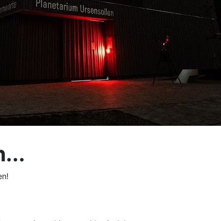
...
en!