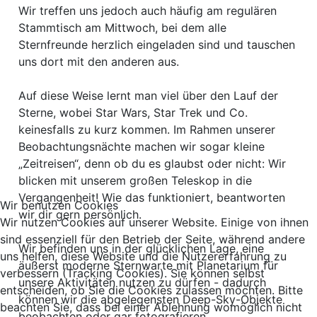
Wir treffen uns jedoch auch häufig am regulären
Stammtisch am Mittwoch, bei dem alle
Sternfreunde herzlich eingeladen sind und tauschen
uns dort mit den anderen aus.
Auf diese Weise lernt man viel über den Lauf der
Sterne, wobei Star Wars, Star Trek und Co.
keinesfalls zu kurz kommen. Im Rahmen unserer
Beobachtungsnächte machen wir sogar kleine
„Zeitreisen“, denn ob du es glaubst oder nicht: Wir
blicken mit unserem großen Teleskop in die
Vergangenheit! Wie das funktioniert, beantworten
Wir benutzen Cookies
wir dir gern persönlich.
Wir nutzen Cookies auf unserer Website. Einige von ihnen
sind essenziell für den Betrieb der Seite, während andere
Wir befinden uns in der glücklichen Lage, eine
uns helfen, diese Website und die Nutzererfahrung zu
äußerst moderne Sternwarte mit Planetarium für
verbessern (Tracking Cookies). Sie können selbst
unsere Aktivitäten nutzen zu dürfen - dadurch
entscheiden, ob Sie die Cookies zulassen möchten. Bitte
können wir die abgelegensten Deep-Sky-Objekte
beachten Sie, dass bei einer Ablehnung womöglich nicht
beobachten oder gar fotografieren.