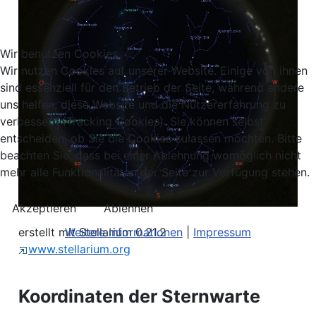
Wir benutzen Cookies
Wir nutzen Cookies auf unserer Website. Einige von ihnen
sind essenziell für den Betrieb der Seite, während andere
uns helfen, diese Website und die Nutzererfahrung zu
verbessern (Tracking Cookies). Sie können selbst
entscheiden, ob Sie die Cookies zulassen möchten. Bitte
beachten Sie, dass bei einer Ablehnung womöglich nicht
mehr alle Funktionalitäten der Seite zur Verfügung stehen.
Akzeptieren
Ablehnen
Weitere Informationen
|
Impressum
erstellt mit Stellarium 0.21.2
www.stellarium.org
Koordinaten der Sternwarte