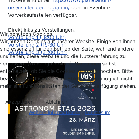
ursensollen.de/programm/
oder in Eventim-
Vorverkaufsstellen verfügbar.
Direktlinks zu Vorstellungen:
Wir benutzen Cookies
Vorstellung 1 (18:00 Uhr)
Wir nutzen Cookies auf unserer Website. Einige von ihnen
Vorstellung 2 (19:30 Uhr)
sind essenziell für den Betrieb der Seite, während andere
Vorstellung 3 (21:00 Uhr)
uns helfen, diese Website und die Nutzererfahrung zu
verbessern (Tracking Cookies). Sie können selbst
entscheiden, ob Sie die Cookies zulassen möchten. Bitte
beachten Sie, dass bei einer Ablehnung womöglich nicht
mehr alle Funktionalitäten der Seite zur Verfügung stehen.
Akzeptieren
Ablehnen
Weitere Informationen
|
Impressum