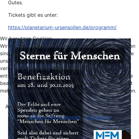
Gutes.
Tickets gibt es unter:
https://planetarium-ursensollen.de/programm/
Wir benutzen Cookies
Wir nutzen Cookies auf unserer Website. Einige von ihnen
sind essenziell für den Betrieb der Seite, während andere
uns helfen, diese Website und die Nutzererfahrung zu
verbessern (Tracking Cookies). Sie können selbst
entscheiden, ob Sie die Cookies zulassen möchten. Bitte
beachten Sie, dass bei einer Ablehnung womöglich nicht
mehr alle Funktionalitäten der Seite zur Verfügung stehen.
Akzeptieren
Ablehnen
Weitere Informationen
|
Impressum