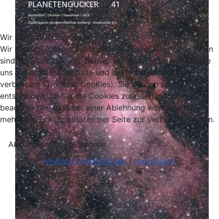
Wir benutzen Cookies
Wir nutzen Cookies auf unserer Website. Einige von ihnen
sind essenziell für den Betrieb der Seite, während andere
uns helfen, diese Website und die Nutzererfahrung zu
verbessern (Tracking Cookies). Sie können selbst
entscheiden, ob Sie die Cookies zulassen möchten. Bitte
beachten Sie, dass bei einer Ablehnung womöglich nicht
mehr alle Funktionalitäten der Seite zur Verfügung stehen.
Akzeptieren
Ablehnen
Weitere Informationen
|
Impressum