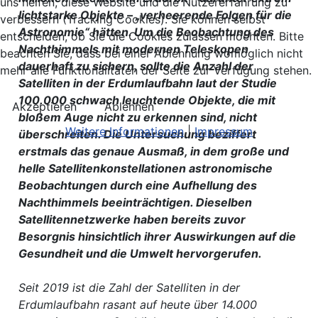
uns helfen, diese Website und die Nutzererfahrung zu
lichtstarke Objekte – „verheerende Folgen für die
verbessern (Tracking Cookies). Sie können selbst
Astronomie“ hätten. Um die Beobachtung des
entscheiden, ob Sie die Cookies zulassen möchten. Bitte
Nachthimmels mit modernen Teleskopen
beachten Sie, dass bei einer Ablehnung womöglich nicht
dauerhaft zu sichern, sollte die Anzahl der
mehr alle Funktionalitäten der Seite zur Verfügung stehen.
Satelliten in der Erdumlaufbahn laut der Studie
100.000 schwach leuchtende Objekte, die mit
Akzeptieren
Ablehnen
bloßem Auge nicht zu erkennen sind, nicht
Weitere Informationen
|
Impressum
überschreiten. Die Untersuchung beziffert
erstmals das genaue Ausmaß, in dem große und
helle Satellitenkonstellationen astronomische
Beobachtungen durch eine Aufhellung des
Nachthimmels beeinträchtigen. Dieselben
Satellitennetzwerke haben bereits zuvor
Besorgnis hinsichtlich ihrer Auswirkungen auf die
Gesundheit und die Umwelt hervorgerufen.
Seit 2019 ist die Zahl der Satelliten in der
Erdumlaufbahn rasant auf heute über 14.000