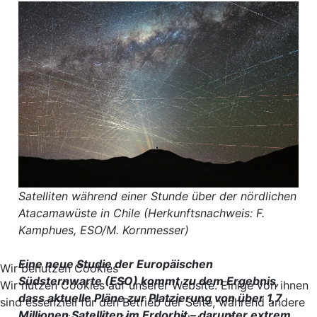
Satelliten während einer Stunde über der nördlichen
Atacamawüste in Chile (Herkunftsnachweis: F.
Kamphues, ESO/M. Kornmesser)
Eine neue Studie der Europäischen
Wir benutzen Cookies
Südsternwarte (ESO) kommt zu dem Ergebnis,
Wir nutzen Cookies auf unserer Website. Einige von ihnen
dass aktuelle Pläne zur Platzierung von über 1,7
sind essenziell für den Betrieb der Seite, während andere
Millionen Satelliten im Erdorbit – darunter extrem