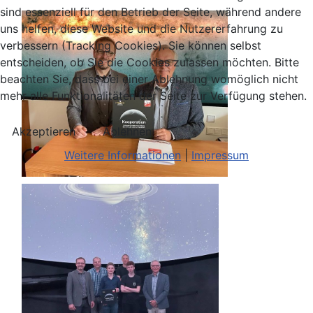
sind essenziell für den Betrieb der Seite, während andere
uns helfen, diese Website und die Nutzererfahrung zu
verbessern (Tracking Cookies). Sie können selbst
entscheiden, ob Sie die Cookies zulassen möchten. Bitte
beachten Sie, dass bei einer Ablehnung womöglich nicht
mehr alle Funktionalitäten der Seite zur Verfügung stehen.
Akzeptieren
Ablehnen
Weitere Informationen
|
Impressum