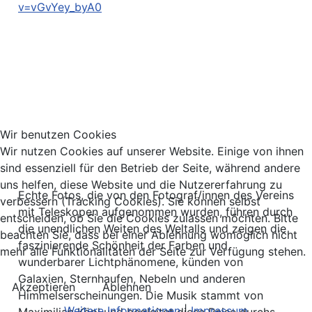
v=vGvYey_byA0
Wir benutzen Cookies
Wir nutzen Cookies auf unserer Website. Einige von ihnen
sind essenziell für den Betrieb der Seite, während andere
uns helfen, diese Website und die Nutzererfahrung zu
Echte Fotos, die von den Fotograf/innen des Vereins
verbessern (Tracking Cookies). Sie können selbst
mit Teleskopen aufgenommen wurden, führen durch
entscheiden, ob Sie die Cookies zulassen möchten. Bitte
die unendlichen Weiten des Weltalls und zeigen die
beachten Sie, dass bei einer Ablehnung womöglich nicht
faszinierende Schönheit der Farben und
mehr alle Funktionalitäten der Seite zur Verfügung stehen.
wunderbarer Lichtphänomene, künden von
Galaxien, Sternhaufen, Nebeln und anderen
Akzeptieren
Ablehnen
Himmelserscheinungen. Die Musik stammt von
Weitere Informationen
|
Impressum