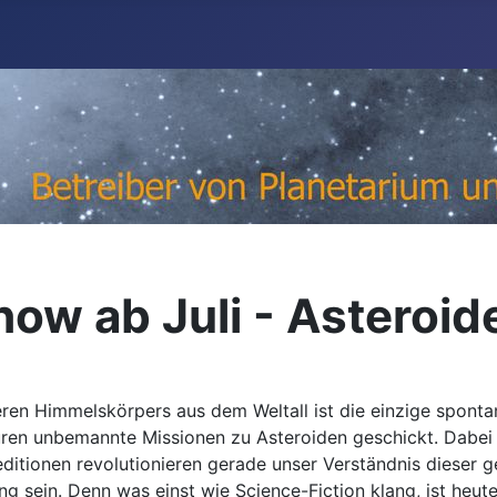
ow ab Juli - Asteroid
eren Himmelskörpers aus dem Weltall ist die einzige sponta
uren unbemannte Missionen zu Asteroiden geschickt. Dabe
itionen revolutionieren gerade unser Verständnis dieser 
sein. Denn was einst wie Science-Fiction klang, ist heute 