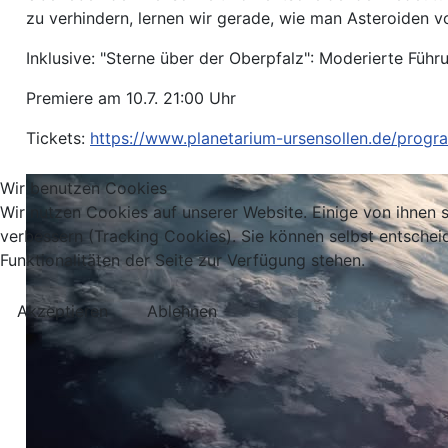
zu verhindern, lernen wir gerade, wie man Asteroiden v
Inklusive: "Sterne über der Oberpfalz": Moderierte Fü
Premiere am 10.7. 21:00 Uhr
Tickets:
https://www.planetarium-ursensollen.de/prog
Wir benutzen Cookies
Wir nutzen Cookies auf unserer Website. Einige von ihnen s
verbessern (Tracking Cookies). Sie können selbst entschei
Funktionalitäten der Seite zur Verfügung stehen.
Akzeptieren
Ablehnen