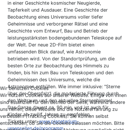
in einer Geschichte kosmischer Neugierde,
Tapferkeit und Ausdauer. Eine Geschichte der
Beobachtung eines Universums voller tiefer
Geheimnisse und verborgener Rätsel und eine
Geschichte vom Entwurf, Bau und Betrieb der
leistungsstärksten bodengebundenen Teleskope auf
der Welt. Der neue 2D-Film bietet einen
umfassenden Blick darauf, wie Astronomie
betrieben wird. Von der Standortprüfung, um die
besten Orte zur Beobachtung des Himmels zu
finden, bis hin zum Bau von Teleskopen und den
Geheimnissen des Universums, welche die
Astronomen enthüllen. Wie immer inklusive: "Sterne
Wir benutzen Cookies
über der Oberpfalz", die moderierte Führung durch
Wir nutzen Cookies auf unserer Website. Einige von ihnen
den Weltraum und den aktuellen Sternenhimmel.
sind essenziell für den Betrieb der Seite, während andere
Das Ganze dauert ca. 90 min. und ist auch für
uns helfen, diese Website und die Nutzererfahrung zu
Kinder ab zwölf Jahren zu empfehlen.
verbessern (Tracking Cookies). Sie können selbst
Tickets unter:
www.planetarium-
entscheiden, ob Sie die Cookies zulassen möchten. Bitte
ursensollen.de/programm