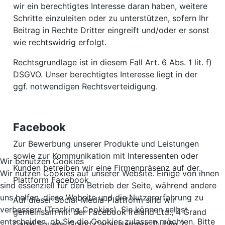
wir ein berechtigtes Interesse daran haben, weitere
Schritte einzuleiten oder zu unterstützen, sofern Ihr
Beitrag in Rechte Dritter eingreift und/oder er sonst
wie rechtswidrig erfolgt.
Rechtsgrundlage ist in diesem Fall Art. 6 Abs. 1 lit. f)
DSGVO. Unser berechtigtes Interesse liegt in der
ggf. notwendigen Rechtsverteidigung.
Facebook
Zur Bewerbung unserer Produkte und Leistungen
sowie zur Kommunikation mit Interessenten oder
Wir benutzen Cookies
Kunden betreiben wir eine Firmenpräsenz auf der
Wir nutzen Cookies auf unserer Website. Einige von ihnen
Plattform Facebook.
sind essenziell für den Betrieb der Seite, während andere
uns helfen, diese Website und die Nutzererfahrung zu
Auf dieser Social-Media-Plattform sind wir
verbessern (Tracking Cookies). Sie können selbst
gemeinsam mit der Facebook Ireland Ltd., 4 Grand
entscheiden, ob Sie die Cookies zulassen möchten. Bitte
Canal Square, Grand Canal Harbour, Dublin 2