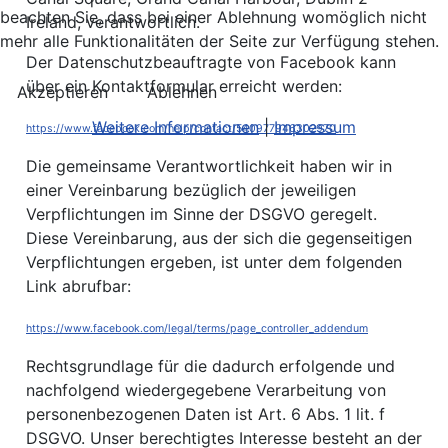
beachten Sie, dass bei einer Ablehnung womöglich nicht
Ireland, verantwortlich.
mehr alle Funktionalitäten der Seite zur Verfügung stehen.
Der Datenschutzbeauftragte von Facebook kann
über ein Kontaktformular erreicht werden:
Akzeptieren
Ablehnen
Weitere Informationen
|
Impressum
https://www.facebook.com/help/contact/540977946302970
Die gemeinsame Verantwortlichkeit haben wir in
einer Vereinbarung bezüglich der jeweiligen
Verpflichtungen im Sinne der DSGVO geregelt.
Diese Vereinbarung, aus der sich die gegenseitigen
Verpflichtungen ergeben, ist unter dem folgenden
Link abrufbar:
https://www.facebook.com/legal/terms/page_controller_addendum
Rechtsgrundlage für die dadurch erfolgende und
nachfolgend wiedergegebene Verarbeitung von
personenbezogenen Daten ist Art. 6 Abs. 1 lit. f
DSGVO. Unser berechtigtes Interesse besteht an der