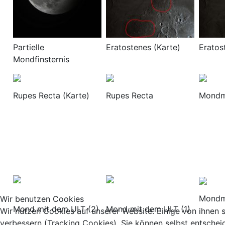
Partielle
Eratostenes (Karte)
Eratos
Mondfinsternis
Rupes Recta (Karte)
Rupes Recta
Mondmo
Mondm
Wir benutzen Cookies
Mond mit dem ULT (2)
Mond mit dem ULT (1)
Wir nutzen Cookies auf unserer Website. Einige von ihnen s
verbessern (Tracking Cookies). Sie können selbst entschei