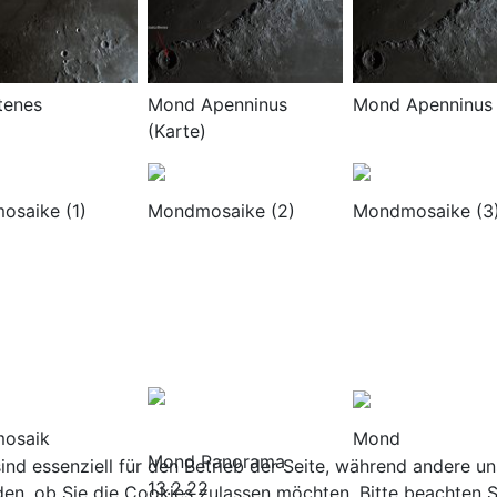
tenes
Mond Apenninus
Mond Apenninus
(Karte)
saike (1)
Mondmosaike (2)
Mondmosaike (3
osaik
Mond
Mond Panorama
ind essenziell für den Betrieb der Seite, während andere u
13.2.22
den, ob Sie die Cookies zulassen möchten. Bitte beachten S