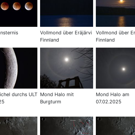
nsternis
Vollmond über Eräjärvi
Vollmond über Er
Finnland
Finnland
chel durchs ULT
Mond Halo mit
Mond Halo am
25
Burgturm
07.02.2025