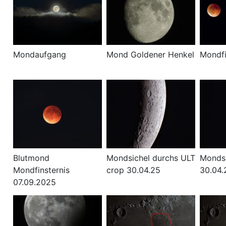
Mondaufgang
Mond Goldener Henkel
Mondfi
Blutmond
Mondsichel durchs ULT
Mondsi
Mondfinsternis
crop 30.04.25
30.04.
07.09.2025