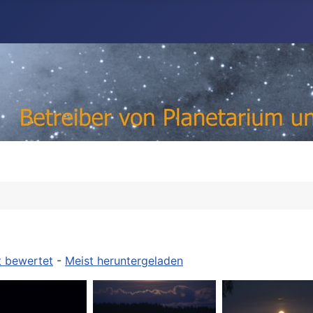
t bewertet
-
Meist heruntergeladen