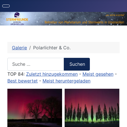
Galerie
Polarlichter & Co.
Suche
Suchen
TOP 84:
Zuletzt hinzugekommen
-
Meist gesehen
-
Best bewertet
-
Meist heruntergeladen