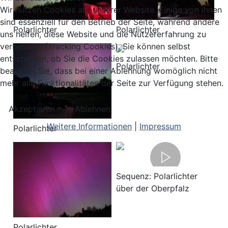
Wir nutzen Cookies auf unserer Website. Einige von ihnen
sind essenziell für den Betrieb der Seite, während andere
Polarlichter
Polarlichter
uns helfen, diese Website und die Nutzererfahrung zu
verbessern (Tracking Cookies). Sie können selbst
entscheiden, ob Sie die Cookies zulassen möchten. Bitte
Polarlichter
beachten Sie, dass bei einer Ablehnung womöglich nicht
mehr alle Funktionalitäten der Seite zur Verfügung stehen.
Akzeptieren
Ablehnen
Weitere Informationen
|
Impressum
Polarlichter
Sequenz: Polarlichter
über der Oberpfalz
Polarlichter