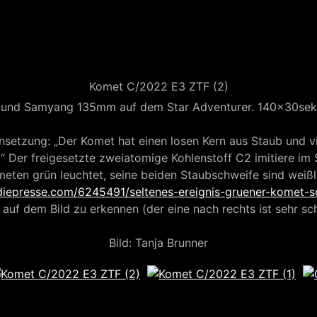
se C/2020 F3
Neowise C/2020 F3
Neowise C/2020
Komet C/2022 E3 ZTF (2)
Neowise C/2020 F3
Neowise C/2020
und Samyang 135mm auf dem Star Adventurer. 140x30sek, 
setzung: „Der Komet hat einen losen Kern aus Staub und v
.“ Der freigesetzte zweiatomige Kohlenstoff C2 imitiere im
eten grün leuchtet, seine beiden Staubschweife sind weißl
se C/2020 F3
diepresse.com/6245491/seltenes-ereignis-gruener-komet-s
auf dem Bild zu erkennen (der eine nach rechts ist sehr sc
Bild: Tanja Brunner
Erstellt mit
Joomla
.