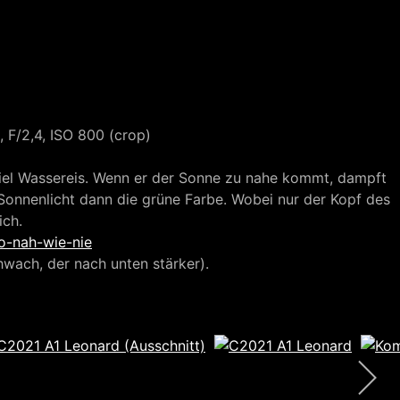
 F3
Neowise C/2020 F3
Neowise C/2020 F3
 F3
F/2,4, ISO 800 (crop)
iel Wassereis. Wenn er der Sonne zu nahe kommt, dampft
 Sonnenlicht dann die grüne Farbe. Wobei nur der Kopf des
ich.
o-nah-wie-nie
hwach, der nach unten stärker).
Impressum
Datenschutz
Webseiten-Login