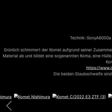
Neowise C/2020 F3
Neowise C/2020 F3
Neowi
Technik: SonyA6000a 
Grünlich schimmert der Komet aufgrund seiner Zusammen
Material ab und bildet eine sogenannten Koma, eine Hülle
Kom
Neowise C/2020 F3
Neowise C/2020 F3
Neowi
https://www.
Die beiden Staubschweife sind 
© 1998 - 2026 Sternfreunde Amberg-Ursensollen e.V.. | 