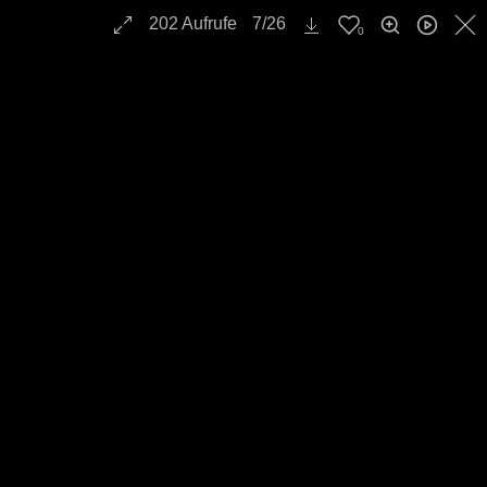
202
Aufrufe
7
/
26
0