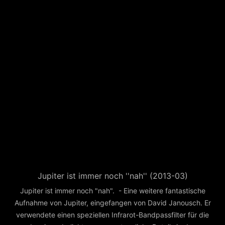
Saturn
Saturn
Saturn (2016-06-24)
Jupiter ist immer noch ''nah'' (2013-03)
Jupiter ist immer noch "nah". - Eine weitere fantastische
Aufnahme von Jupiter, eingefangen von David Janousch. Er
verwendete einen speziellen Infrarot-Bandpassfilter für die
Impressum