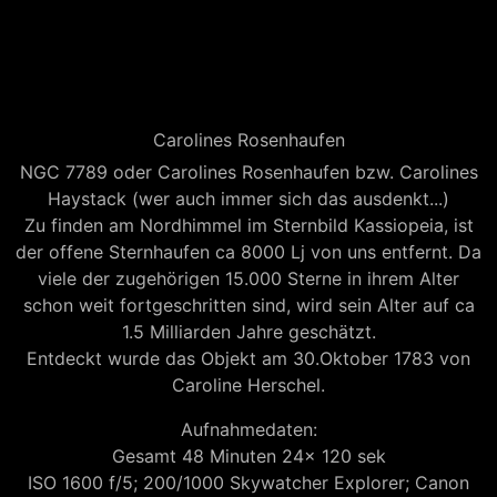
M45 Plejaden
M45 Plejaden
Carolines Rosenhaufen
NGC 7789 oder Carolines Rosenhaufen bzw. Carolines
Haystack (wer auch immer sich das ausdenkt...)
Zu finden am Nordhimmel im Sternbild Kassiopeia, ist
der offene Sternhaufen ca 8000 Lj von uns entfernt. Da
viele der zugehörigen 15.000 Sterne in ihrem Alter
schon weit fortgeschritten sind, wird sein Alter auf ca
Messier 35
1.5 Milliarden Jahre geschätzt.
Entdeckt wurde das Objekt am 30.Oktober 1783 von
Caroline Herschel.
Aufnahmedaten:
Impressum
Gesamt 48 Minuten 24x 120 sek
© 1998 - 2026 Sternfreunde
ISO 1600 f/5; 200/1000 Skywatcher Explorer; Canon
Datenschutz