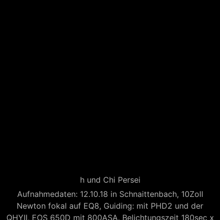
M45 Plejaden
M45 Plejaden
Messier 35
h und Chi Persei
Impressum
Aufnahmedaten: 12.10.18 in Schnaittenbach, 10Zoll
Newton fokal auf EQ8, Guiding: mit PHD2 und der
© 1998 - 2026 Sternfreunde
Datenschutz
QHYII, EOS 650D mit 800ASA. Belichtungszeit 180sec x